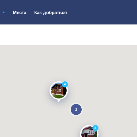
ь
Места
Как добраться
4
2
3