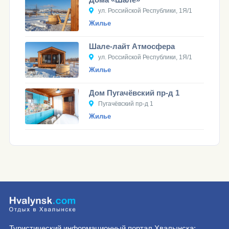
ул. Российской Республики, 1Я/1
Жилье
Шале-лайт Атмосфера
ул. Российской Республики, 1Я/1
Жилье
Дом Пугачёвский пр-д 1
Пугачёвский пр-д 1
Жилье
Туристический информационный портал Хвалынска: