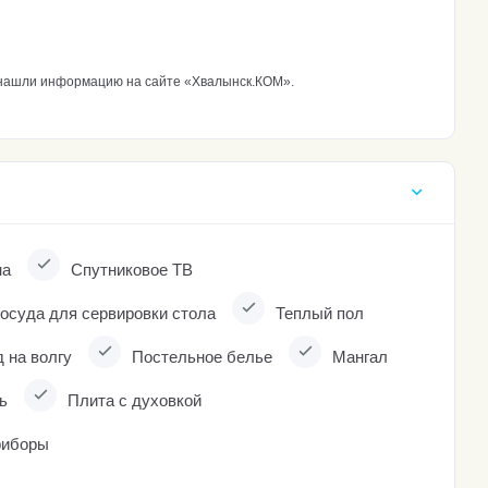
ы нашли информацию на сайте «Хвалынск.КОМ».
на
Спутниковое ТВ
осуда для сервировки стола
Теплый пол
 на волгу
Постельное белье
Мангал
ь
Плита с духовкой
риборы