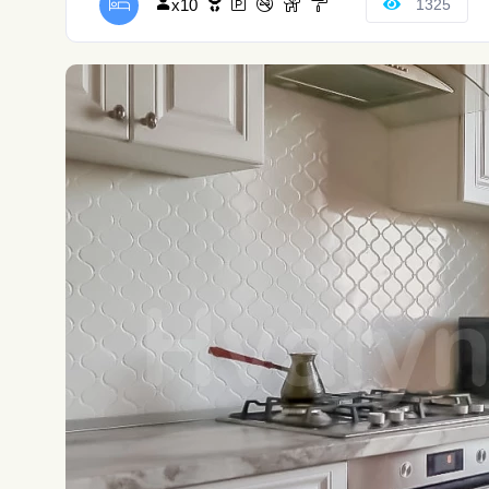
x10
1325