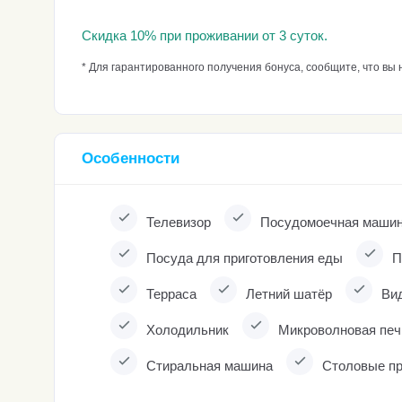
Скидка 10% при проживании от 3 суток.
* Для гарантированного получения бонуса, сообщите, что в
Особенности
Телевизор
Посудомoeчная маши
Посуда для приготовления еды
П
Терраса
Летний шатёр
Вид
Холодильник
Микровoлнoвая печ
Стиральная машина
Столовые п