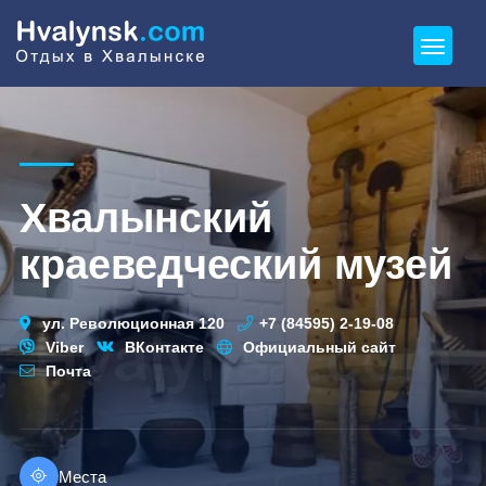
Хвалынский
краеведческий музей
ул. Революционная 120
+7 (84595) 2-19-08
Viber
ВКонтакте
Официальный сайт
Почта
Места