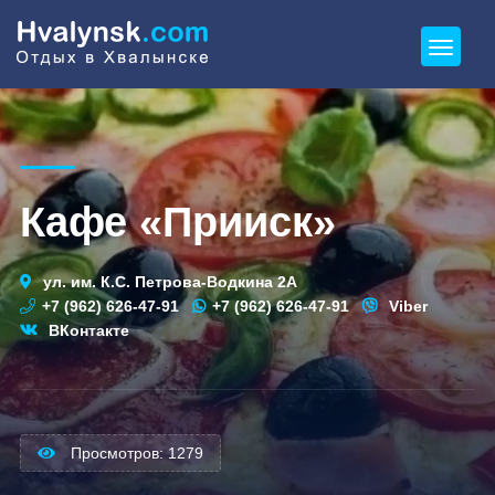
Кафе «Прииск»
ул. им. К.С. Петрова-Водкина 2А
+7 (962) 626-47-91
+7 (962) 626-47-91
Viber
ВКонтакте
Просмотров: 1279