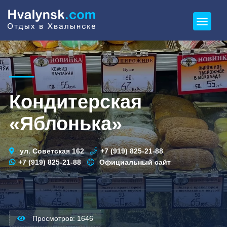
Кондитерская
«Яблонька»
ул. Советская 162
+7 (919) 825-21-88
+7 (919) 825-21-88
Официальный сайт
Просмотров: 1646